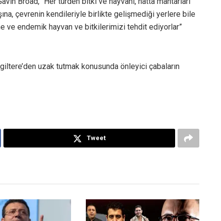
vin Broad, “Her türden bitki ve hayvanı, hatta mantarları
ışına, çevrenin kendileriyle birlikte gelişmediği yerlere bile
e ve endemik hayvan ve bitkilerimizi tehdit ediyorlar”
ngiltere’den uzak tutmak konusunda önleyici çabaların
Tweet