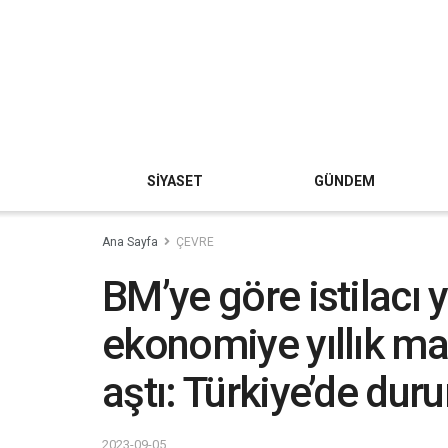
SİYASET
GÜNDEM
Ana Sayfa
ÇEVRE
BM’ye göre istilacı 
ekonomiye yıllık mal
aştı: Türkiye’de dur
2023-09-05