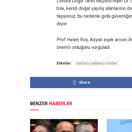
Londra Doğa Tarihi Müzesi’nden Dr. Ga
bile, kendi doğal yayılış alanlarının d
taşıyoruz, bu nedenle gıda güvenliğin
diyor
Prof Helen Roy, Asyalı eşek arısını İ
önemli olduğunu vurguladı.
Etiketler:
istilacı yabancı türler
Share
BENZER
HABERLER