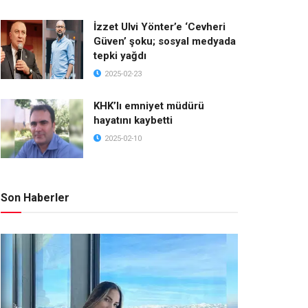
İzzet Ulvi Yönter’e ‘Cevheri
Güven’ şoku; sosyal medyada
tepki yağdı
2025-02-23
KHK’lı emniyet müdürü
hayatını kaybetti
2025-02-10
Son Haberler