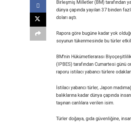
Birleşmiş Milletler (BM) tarafından y
dünya çapında yayılan 37 binden fazla
doları aştı.
Rapora göre bugüne kadar yok olduğu 
soyunun tükenmesinde bu türler etkil
BM’nin Hükümetlerarası Biyoçeşitlili
(IPBES) tarafından Cumartesi günü o
raporu istilacı yabancı türlere odaklan
İstilacı yabancı türler, Japon madıma
balıklarına kadar dünya çapında insan
taşınan canlılara verilen isim.
Türler doğaya, gıda güvenliğine, insa