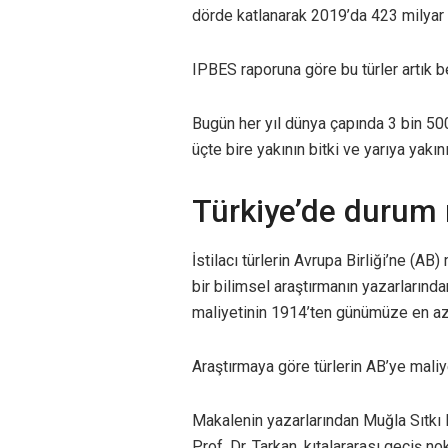
dörde katlanarak 2019’da 423 milyar d
IPBES raporuna göre bu türler artık b
Bugün her yıl dünya çapında 3 bin 500’
üçte bire yakının bitki ve yarıya yakı
Türkiye’de durum
İstilacı türlerin Avrupa Birliği’ne (A
bir bilimsel araştırmanın yazarlarında
maliyetinin 1914’ten günümüze en az 
Araştırmaya göre türlerin AB’ye maliy
Makalenin yazarlarından Muğla Sıtkı
Prof. Dr. Tarkan, kıtalararası geçiş no