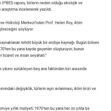
ğı IPBES raporu, türlerin neden olduğu ekolojik ve
 araştırma incelenerek yazıldı.
i ve Hidroloji Merkezi’nden Prof. Helen Roy, iklim
tireceğini söylüyor:
 kaynaklanan tehdit büyük bir endişe kaynağı. Bugün bilinen
970’ten bu yana kayda geçenler oluşturuyor; bunun
 ticaret ve insan seyahati.”
ik yıkımı sürükleyen beş ana faktörden biri arasında
mındaki değişiklik, türlerin aşırı avlanması, iklim krizi ve
miye yıllık maliyeti 1970’ten bu yana her on yılda bir