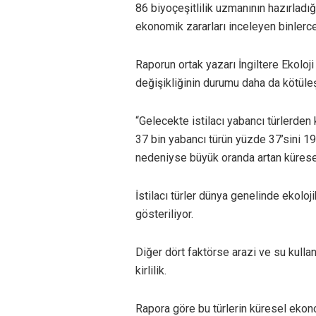
86 biyoçeşitlilik uzmanının hazırladı
ekonomik zararları inceleyen binlerce
Raporun ortak yazarı İngiltere Ekoloj
değişikliğinin durumu daha da kötüleş
“Gelecekte istilacı yabancı türlerden
37 bin yabancı türün yüzde 37’sini 1
nedeniyse büyük oranda artan küresel
İstilacı türler dünya genelinde ekoloj
gösteriliyor.
Diğer dört faktörse arazi ve su kullanı
kirlilik.
Rapora göre bu türlerin küresel ekono