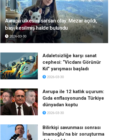
Avrupa ülkesini sarsan olay: Mezar açıldı,
başı kesilmiş halde bulundu
2026-03-30
Adaletsizliğe karşı sanat
cephesi: “Vicdanı Görünür
Kıl” yarışması başladı
2026-03-30
Avrupa ile 12 katlık uçurum:
Gıda enflasyonunda Türkiye
dünyadan koptu
2026-03-30
Bilirkişi savunması sonrası
İmamoğlu’na bir soruşturma