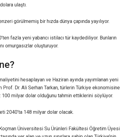
olara ulaştı.
enzeri görülmemiş bir hızda dünya çapında yayılıyor.
ten fazla yeni yabancı istilacı tür kaydediliyor. Bunların
nını omurgasızlar oluşturuyor.
 ne?
B) maliyetini hesaplayan ve Haziran ayında yayımlanan yeni
n Prof. Dr. Ali Serhan Tarkan, türlerin Türkiye ekonomisine
100 milyar dolar olduğunu tahmin ettiklerini söylüyor.
eti 2040’ta 148 milyar dolar olacak.
 Koçman Üniversitesi Su Ürünleri Fakültesi Öğretim Üyesi
ktasında yer alan ve uzun sınırlara sahip olan Türkiye’nin