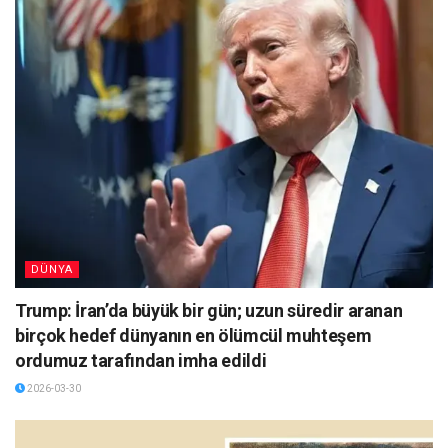
DÜNYA
Trump: İran’da büyük bir gün; uzun süredir aranan
birçok hedef dünyanın en ölümcül muhteşem
ordumuz tarafından imha edildi
2026-03-30