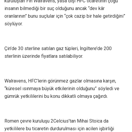
kuruluştan Fin Walravens, yasa dışı HFC ticaretinin çoğu
insanın bilmediği bir suç olduğunu ancak “dev kâr
oranlarının” bunu suçlular için “çok cazip bir hale getirdiğini”
söylüyor.
Çin’de 30 sterline satılan gaz tüpleri, İngiltere’de 200
sterlinin üzerinde fiyatlara satılabiliyor.
Walravens, HFC’lerin görünmez gazlar olmasına karşın,
“küresel ısınmaya büyük etkilerinin olduğunu” söyledi ve
gümrük yetkililerini bu konu dikkatli olmaya çağırdı.
Romen çevre kuruluşu 2Celcius’tan Mihai Stoica da
yetkililere bu ticaretin durdurulması için acilen işbirliği