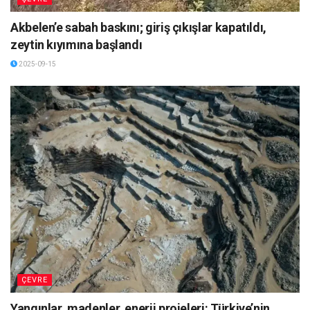
Akbelen’e sabah baskını; giriş çıkışlar kapatıldı,
zeytin kıyımına başlandı
2025-09-15
ÇEVRE
Yangınlar, madenler, enerji projeleri: Türkiye’nin