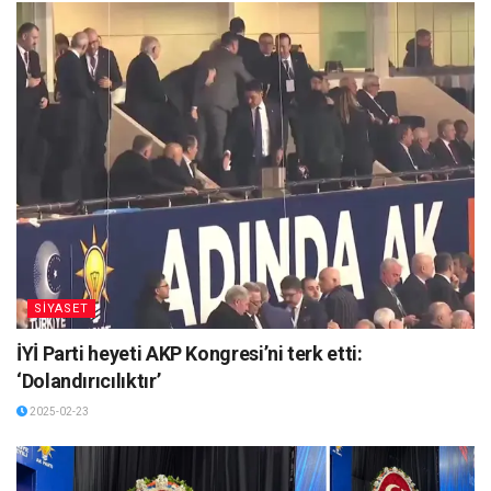
SİYASET
İYİ Parti heyeti AKP Kongresi’ni terk etti:
‘Dolandırıcılıktır’
2025-02-23