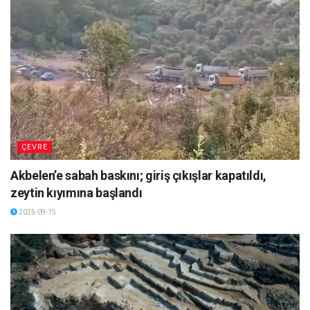
ÇEVRE
Akbelen’e sabah baskını; giriş çıkışlar kapatıldı,
zeytin kıyımına başlandı
2025-09-15