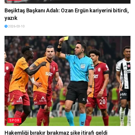
Beşiktaş Başkanı Adalı: Ozan Ergün kariyerini bitirdi,
yazık
2026-03-10
SPOR
Hakemliği bırakır bırakmaz şike itirafı geldi