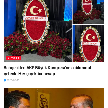
SİYASET
Bahçeli’den AKP Büyük Kongresi’ne subliminal
çelenk: Her çiçek bir hesap
2025-02-23