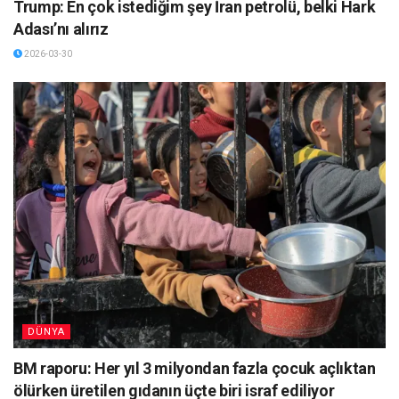
Trump: En çok istediğim şey İran petrolü, belki Hark
Adası’nı alırız
2026-03-30
DÜNYA
BM raporu: Her yıl 3 milyondan fazla çocuk açlıktan
ölürken üretilen gıdanın üçte biri israf ediliyor