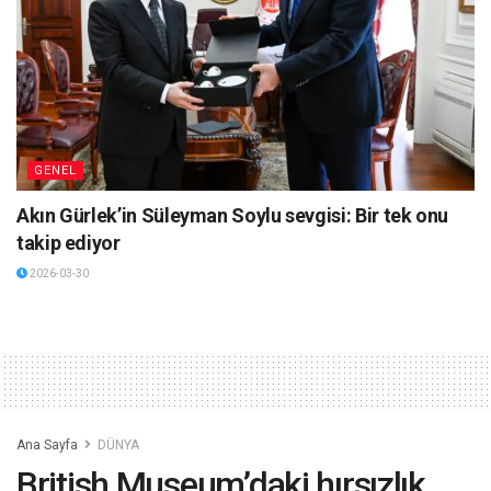
GENEL
Akın Gürlek’in Süleyman Soylu sevgisi: Bir tek onu
takip ediyor
2026-03-30
Ana Sayfa
DÜNYA
British Museum’daki hırsızlık