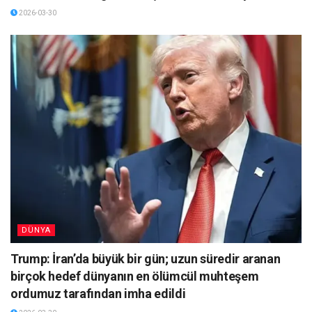
2026-03-30
DÜNYA
Trump: İran’da büyük bir gün; uzun süredir aranan
birçok hedef dünyanın en ölümcül muhteşem
ordumuz tarafından imha edildi