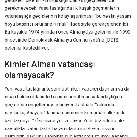
geldikleri ülkenin vatandaşlığından vazgeçmeleri de
gerekmeyecek. Yasa taslağında ilk kuşak göçmenlerin
vatandaşlığa geçişlerinin kolaylaştırılması, “bu neslin yasam
boyu başarısı onurlandırılmalı” ifadesiyle gerekçelendirildi.
Bu kuşakla 1974 yılından önce Almanya’ya gelenler ile 1990
öncesinde Demokratik Almanya Cumhuriyeti’ne (DDR)
gelenler kastediliyor.
Kimler Alman vatandaşı
olamayacak?
Yeni yasa taslağı antesemitist, ırkçı, yabancı düşmanı ya da
insan hakları ihlalinde bulunanların Alman vatandaşlığına
geçmesini engellemeyi planlıyor. Taslakta “Yukarıda
sayılanlar, Anayasa’da insan onurunun korunması ilkesi ile
bağdaşmıyor” ifadesine yer veriliyor. Yeni düzenleme ile
savcılıklar vatandaşlık başvurularını inceleyen resmi
dairelerin, başvuru sahibinin suç antisemitist, ırkçı, yabancı