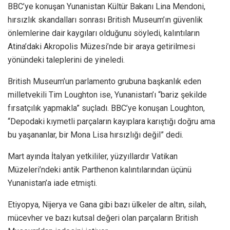
BBC’ye konuşan Yunanistan Kültür Bakanı Lina Mendoni,
hırsızlık skandalları sonrası British Museum’ın güvenlik
önlemlerine dair kaygıları olduğunu söyledi, kalıntıların
Atina’daki Akropolis Müzesi’nde bir araya getirilmesi
yönündeki taleplerini de yineledi.
British Museum’un parlamento grubuna başkanlık eden
milletvekili Tim Loughton ise, Yunanistan’ı “bariz şekilde
fırsatçılık yapmakla” suçladı. BBC’ye konuşan Loughton,
“Depodaki kıymetli parçaların kayıplara karıştığı doğru ama
bu yaşananlar, bir Mona Lisa hırsızlığı değil” dedi.
Mart ayında İtalyan yetkililer, yüzyıllardır Vatikan
Müzeleri’ndeki antik Parthenon kalıntılarından üçünü
Yunanistan’a iade etmişti.
Etiyopya, Nijerya ve Gana gibi bazı ülkeler de altın, silah,
mücevher ve bazı kutsal değeri olan parçaların British