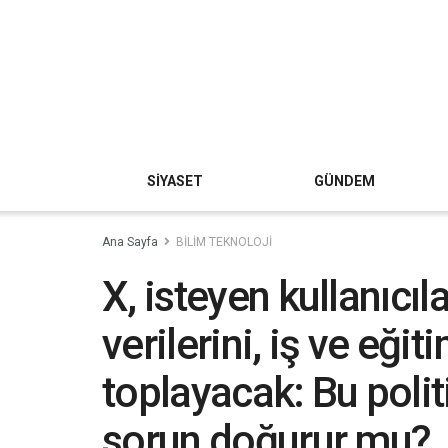
SİYASET
GÜNDEM
Ana Sayfa
BİLİM TEKNOLOJİ
X, isteyen kullanıcıl
verilerini, iş ve eği
toplayacak: Bu politi
sorun doğurur mu?