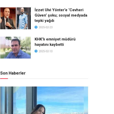
İzzet Ulvi Yönter’e ‘Cevheri
Güven’ şoku; sosyal medyada
tepki yağdı
2025-02-23
KHK’lı emniyet müdürü
hayatını kaybetti
2025-02-10
Son Haberler