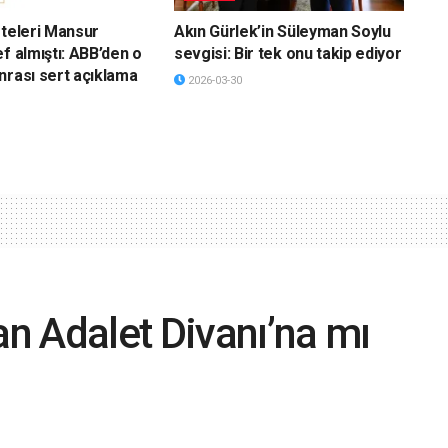
eteleri Mansur
Akın Gürlek’in Süleyman Soylu
f almıştı: ABB’den o
sevgisi: Bir tek onu takip ediyor
nrası sert açıklama
2026-03-30
an Adalet Divanı’na mı