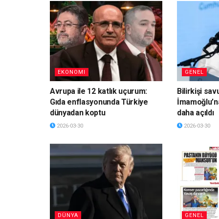
EKONOMI
GENEL
Avrupa ile 12 katlık uçurum:
Bilirkişi sa
Gıda enflasyonunda Türkiye
İmamoğlu’n
dünyadan koptu
daha açıldı
2026-03-30
2026-03-30
DÜNYA
GENEL