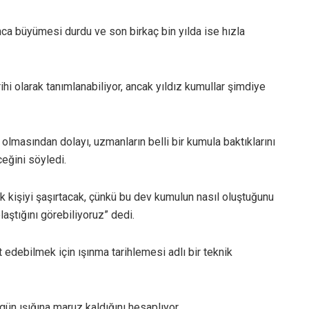
nca büyümesi durdu ve son birkaç bin yılda ise hızla
rihi olarak tanımlanabiliyor, ancak yıldız kumullar şimdiye
 olmasından dolayı, uzmanların belli bir kumula baktıklarını
eğini söyledi.
ok kişiyi şaşırtacak, çünkü bu dev kumulun nasıl oluştuğunu
aştığını görebiliyoruz” dedi.
t edebilmek için ışınma tarihlemesi adlı bir teknik
ün ışığına maruz kaldığını hesaplıyor.