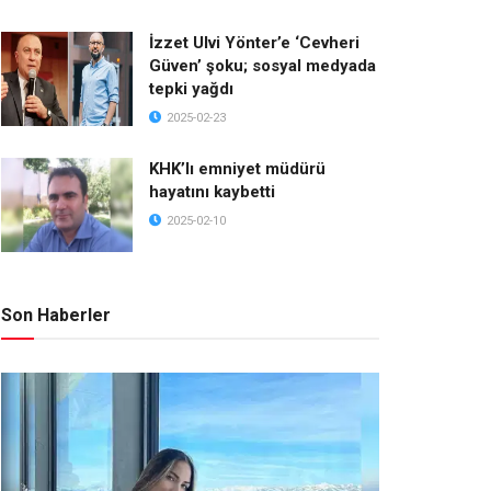
İzzet Ulvi Yönter’e ‘Cevheri
Güven’ şoku; sosyal medyada
tepki yağdı
2025-02-23
KHK’lı emniyet müdürü
hayatını kaybetti
2025-02-10
Son Haberler