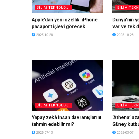
BİLİM TEKNOLOJİ
BİLİM TEK
Apple’dan yeni özellik: iPhone
Dünya’nın ye
pasaport işlevi görecek
var ve tek d
2025-10-28
2025-10-28
BİLİM TEKNOLOJİ
BİLİM TEK
Yapay zekâ insan davranışlarını
‘Athena’ uza
tahmin edebilir mi?
Güney kutbu
2025-07-13
2025-03-07