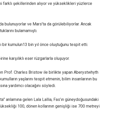
ni farklı şekillerinden alıyor ve yükseklikleri yüzlerce
a bulunuyorlar ve Mars’ta da görülebiliyorlar. Ancak
uklarını bulamamıştı.
dlı bir kumulun13 bin yıl önce oluştuğunu tespit etti.
irine karşılıklı eser rüzgarlarla oluşuyor.
en Prof. Charles Bristow ile birlikte yapan Aberystwhyth
kumulların yaşlarını tespit etmenin, bilim insanlarının bu
sına yardımcı olacağını söyledi.
kta” anlamına gelen Lala Lallia, Fas’ın güneydoğusundaki
üksekliği 100, dönen kollarının genişliği ise 700 metreyi