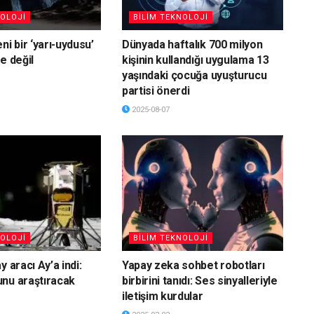
NOLOJİ
BİLİM TEKNOLOJİ
ni bir ‘yarı-uydusu’
Dünyada haftalık 700 milyon
e değil
kişinin kullandığı uygulama 13
yaşındaki çocuğa uyuşturucu
partisi önerdi
2025-08-07
NOLOJİ
BİLİM TEKNOLOJİ
y aracı Ay’a indi:
Yapay zeka sohbet robotları
nu araştıracak
birbirini tanıdı: Ses sinyalleriyle
iletişim kurdular