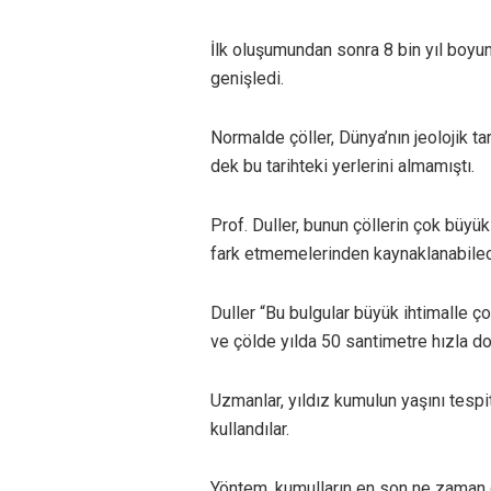
İlk oluşumundan sonra 8 bin yıl boyu
genişledi.
Normalde çöller, Dünya’nın jeolojik ta
dek bu tarihteki yerlerini almamıştı.
Prof. Duller, bunun çöllerin çok büyük
fark etmemelerinden kaynaklanabilec
Duller “Bu bulgular büyük ihtimalle ç
ve çölde yılda 50 santimetre hızla dol
Uzmanlar, yıldız kumulun yaşını tespi
kullandılar.
Yöntem, kumulların en son ne zaman g