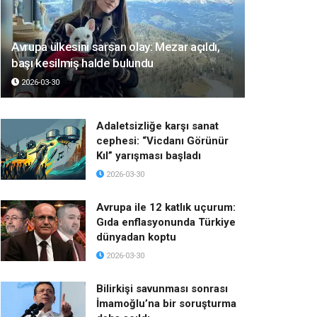
Avrupa ülkesini sarsan olay: Mezar açıldı,
başı kesilmiş halde bulundu
2026-03-30
Adaletsizliğe karşı sanat
cephesi: “Vicdanı Görünür
Kıl” yarışması başladı
2026-03-30
Avrupa ile 12 katlık uçurum:
Gıda enflasyonunda Türkiye
dünyadan koptu
2026-03-30
Bilirkişi savunması sonrası
İmamoğlu’na bir soruşturma