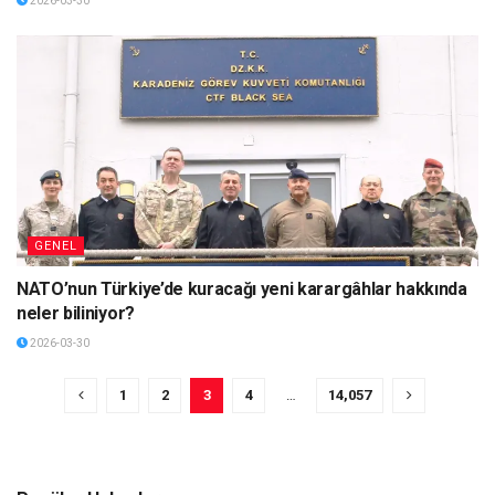
2026-03-30
GENEL
NATO’nun Türkiye’de kuracağı yeni karargâhlar hakkında
neler biliniyor?
2026-03-30
1
2
3
4
…
14,057