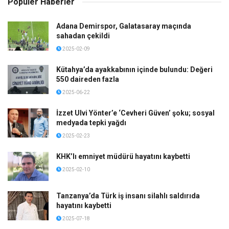
Popüler Haberler
Adana Demirspor, Galatasaray maçında
sahadan çekildi
2025-02-09
Kütahya’da ayakkabının içinde bulundu: Değeri
550 daireden fazla
2025-06-22
İzzet Ulvi Yönter’e ‘Cevheri Güven’ şoku; sosyal
medyada tepki yağdı
2025-02-23
KHK’lı emniyet müdürü hayatını kaybetti
2025-02-10
Tanzanya’da Türk iş insanı silahlı saldırıda
hayatını kaybetti
2025-07-18